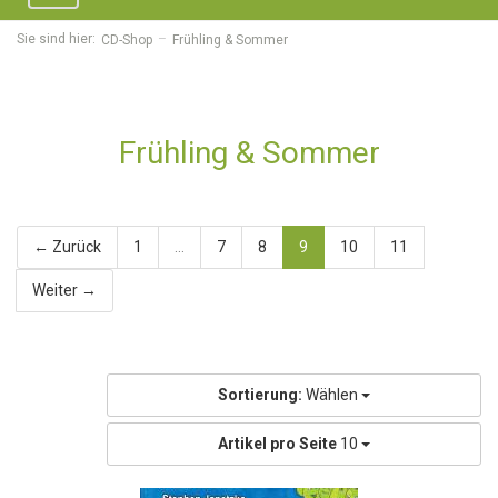
navigation
Sie sind hier:
CD-Shop
Frühling & Sommer
Frühling & Sommer
← Zurück
1
...
7
8
9
10
11
Weiter →
Sortierung:
Wählen
Artikel pro Seite
10