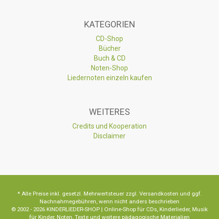
KATEGORIEN
CD-Shop
Bücher
Buch & CD
Noten-Shop
Liedernoten einzeln kaufen
WEITERES
Credits und Kooperation
Disclaimer
* Alle Preise inkl. gesetzl. Mehrwertsteuer zzgl. Versandkosten und ggf.
Nachnahmegebühren, wenn nicht anders beschrieben
© 2002 - 2026 KINDERLIEDER-SHOP | Online-Shop für CDs, Kinderlieder, Musik
für Kinder, Noten, Texte und weitere pädagogische Materialien